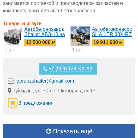
занимается поставкой и производством запчастей и
комплектующих для автобетононасосов.
Товары и услуги
Автобетонозавод
Автобетононасос
Shailer АБЗ-10 на
SHAILER 38X-RZ
шасси МАЗ
на шасси ISUZU
12 500 000
19 911 600
6x4
1 шт
1 шт
+7 (969) 124-XX-XX
igorabzshailer@gmail.com
Туймазы, ул. 70 лет Октября, дом 17
3 предложения
Показать ещё