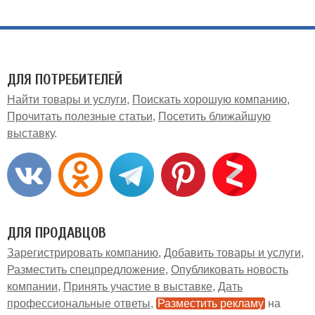
ДЛЯ ПОТРЕБИТЕЛЕЙ
Найти товары и услуги
Поискать хорошую компанию
Прочитать полезные статьи
Посетить ближайшую
выставку
ДЛЯ ПРОДАВЦОВ
Зарегистрировать компанию
Добавить товары и услуги
Разместить спецпредложение
Опубликовать новость
компании
Принять участие в выставке
Дать
профессиональные ответы
Разместить рекламу
на