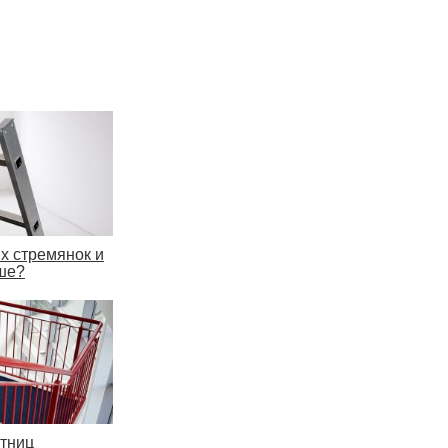
 стремянок и
ше?
тниц