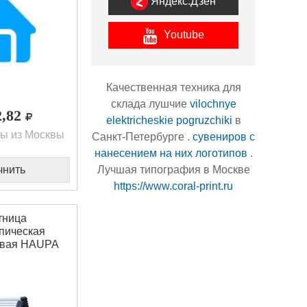
Яндекс.Дзен
Youtube
Качественная техника для
склада лушчие
vilochnye
2,82
elektricheskie pogruzchiki
в
ы из Москвы
Санкт-Петербурге .
сувениров с
нанесением на них логотипов
.
Лучшая типография в Москве
чнить
https://www.coral-print.ru
тница
пическая
вая HAUPA
2806