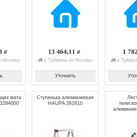
73
13 464,11
1 78
з Москвы
в Туймазы из Москвы
в Туймаз
ь
Уточнить
Уто
ящих мата
Ступенька алюминиевая
Лес
t 3284000
HAUPA 392810
телеско
алюминие
39