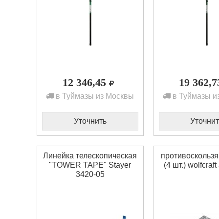
12 346,45
19 362,
в Туймазы из Москвы
в Туймазы и
Уточнить
Уточнит
Линейка телескопическая
противоскольз
"TOWER TAPE" Stayer
(4 шт.) wolfcraf
3420-05