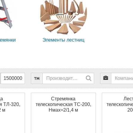
ремянки
Элементы лестниц
ца
Стремянка
Лес
я ТЛ-320,
телескопическая ТС-200,
телескопич
2 м
Нмах=2/1,4 м
20