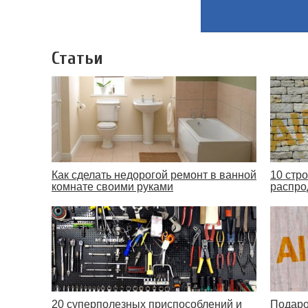
Статьи
Как сделать недорогой ремонт в ванной
10 стр
комнате своими руками
распро
20 суперполезных приспособлений и
Подаро