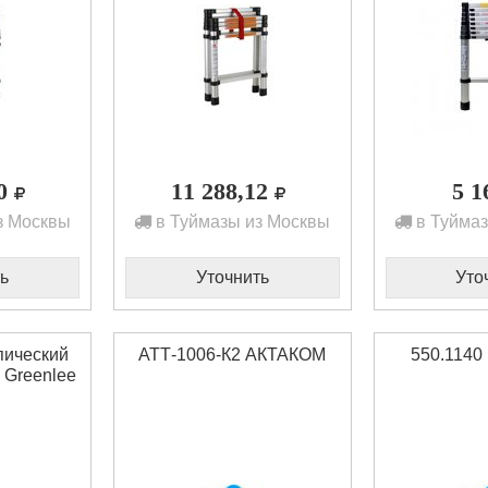
60
11 288,12
5 
з Москвы
в Туймазы из Москвы
в Туймаз
ь
Уточнить
Уто
пический
АТТ-1006-К2 АКТАКОМ
550.1140
 Greenlee