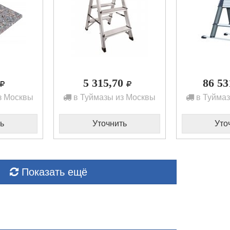
5 315,70
86 5
з Москвы
в Туймазы из Москвы
в Туймаз
ь
Уточнить
Уто
Показать ещё