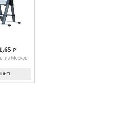
31,65
ы из Москвы
чнить