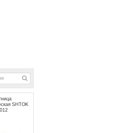
тница
еская SHTOK
012