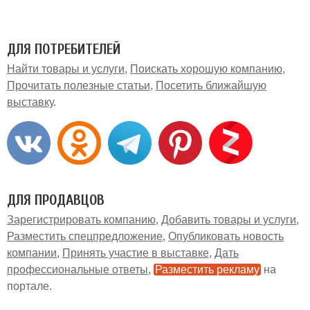
ДЛЯ ПОТРЕБИТЕЛЕЙ
Найти товары и услуги
Поискать хорошую компанию
Прочитать полезные статьи
Посетить ближайшую
выставку
ДЛЯ ПРОДАВЦОВ
Зарегистрировать компанию
Добавить товары и услуги
Разместить спецпредложение
Опубликовать новость
компании
Принять участие в выставке
Дать
профессиональные ответы
Разместить рекламу
на
портале