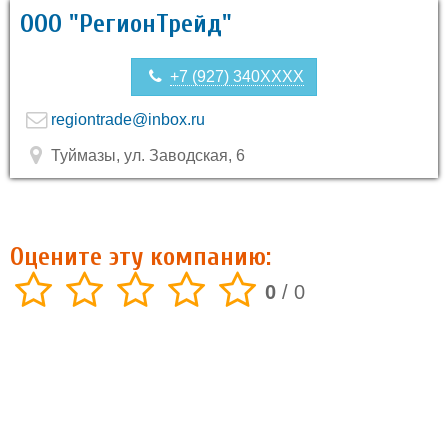
ООО "РегионТрейд"
+7 (927) 340XXXX
regiontrade@inbox.ru
Туймазы, ул. Заводская, 6
Оцените эту компанию:
0
/
0